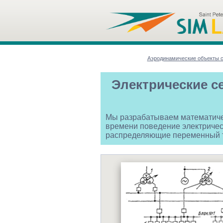
Аэродинамические объекты 
Электрические с
Мы разрабатываем математиче
времени поведение электричес
распределяющие переменный то