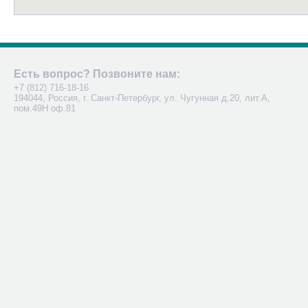
Есть вопрос? Позвоните нам:
+7 (812) 716-18-16
194044, Россия, г. Санкт-Петербург, ул. Чугунная д.20, лит.А,
пом.49Н оф.81