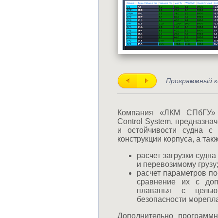
Программный ко
Компания «ЛКМ СПбГУ» 
Control System, предназна
и остойчивости судна с
конструкции корпуса, а та
расчет загрузки судн
и перевозимому грузу
расчет параметров по
сравнение их с до
плаванья с целью
безопасности морепл
Дополнительно программн