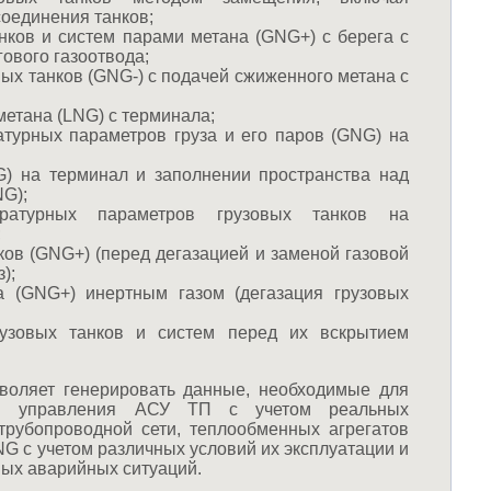
оединения танков;
нков и систем парами метана (GNG+) с берега с
ового газоотвода;
ых танков (GNG-) с подачей сжиженного метана с
метана (LNG) с терминала;
турных параметров груза и его паров (GNG) на
G) на терминал и заполнении пространства над
NG);
ратурных параметров грузовых танков на
;
ков (GNG+) (перед дегазацией и заменой газовой
);
а (GNG+) инертным газом (дегазация грузовых
рузовых танков и систем перед их вскрытием
воляет генерировать данные, необходимые для
ов управления АСУ ТП с учетом реальных
трубопроводной сети, теплообменных агрегатов
NG c учетом различных условий их эксплуатации и
ных аварийных ситуаций.