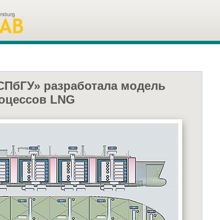
СПбГУ» разработала модель
роцессов LNG