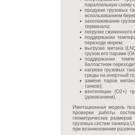
параллельную схему с
продувке грузовых та
использованием берег
захолаживании грузов
терминала;
погрузке сжиженного 
поддержании темпера
переходе морем;
выгрузке метана (LN
грузом его парами (G
поддержании темпе
балластном переходе
нагреве грузовых тан
среды на инертный газ
замене паров метан
танков);
вентиляции (О2+) г
(докованием).
Имитационная модель поз
проверки работы пост
геометрических размеров 
грузовых систем танкера L
при возникновении различ