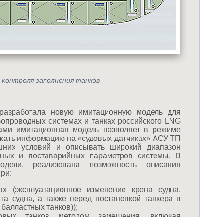
 контроля заполнения танков
азработала новую имитационную модель для
бопроводных системах и танках российского LNG
нами имитационная модель позволяет в режиме
жать информацию на «судовых датчиках» АСУ ТП
шних условий и описывать широкий диапазон
йных и поставарийных параметров системы. В
дели, реализована возможность описания
ри:
ях (эксплуатационное изменение крена судна,
а судна, а также перед постановкой танкера в
 балластных танков));
зовых танков методом замещения, включая