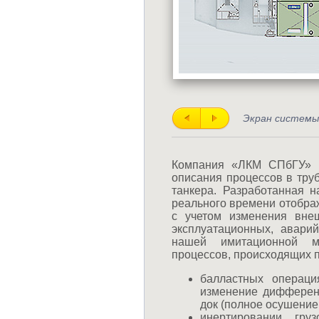
Экран системы
Компания «ЛКМ СПбГУ» р
описания процессов в тру
танкера. Разработанная 
реального времени отобра
с учетом изменения вне
эксплуатационных, авари
нашей имитационной мо
процессов, происходящих п
балластных операци
изменение дифферент
док (полное осушение
инертировании гру